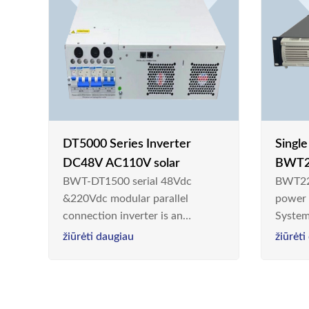
DT5000 Series Inverter
Singl
DC48V AC110V solar
BWT2
BWT-DT1500 serial 48Vdc
BWT22
switc
&220Vdc modular parallel
power
connection inverter is an
System
inversion device that converts
Teleco
žiūrėti daugiau
žiūrėti
48V dc/220Vdc power supplied
today,
by communication DC power
& Ener
supply into 220V/50Hz
sinusoidal AC power. It is