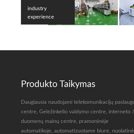
industry
experience
Produkto Taikymas
Daugiausia naudojami telekomunikacijų paslaug
centre, Geležinkelio valdymo centre, interneto 
duomenų mainų centre, pramoninėje
automatikoje, automatizuotame biure, nuolatinė