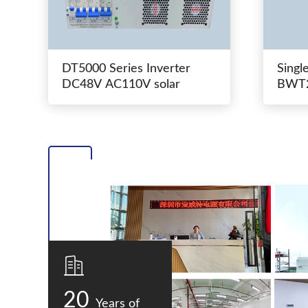
DT5000 Series Inverter
Singl
DC48V AC110V solar
BWT2
switc
20
Years of