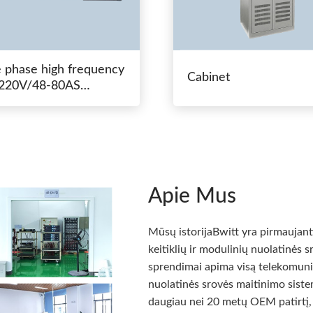
e phase high frequency
Cabinet
20V/48-80AS
hing power
Apie Mus
Mūsų istorijaBwitt yra pirmaujan
keitiklių ir modulinių nuolatinės 
sprendimai apima visą telekomunika
nuolatinės srovės maitinimo sistem
daugiau nei 20 metų OEM patirtį, 