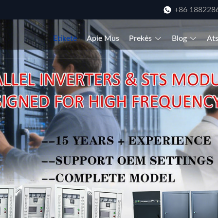
+86 188228
Etiketė
Apie Mus
Prekės
Blog
Ats