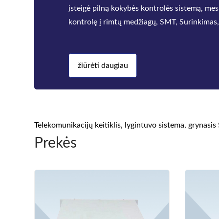
įsteigė pilną kokybės kontrolės sistemą, mes
kontrolę į rimtų medžiagų, SMT, Surinkimas
testas, ko
žiūrėti daugiau
Telekomunikacijų keitiklis, lygintuvo sistema, grynasis 
Prekės