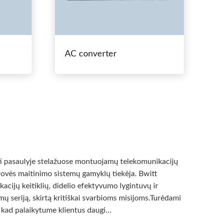
AC converter
ti pasaulyje stelažuose montuojamų telekomunikacijų
srovės maitinimo sistemų gamyklų tiekėja. Bwitt
cijų keitiklių, didelio efektyvumo lygintuvų ir
ų seriją, skirtą kritiškai svarbioms misijoms.Turėdami
kad palaikytume klientus daugi...