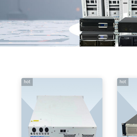
hot
hot