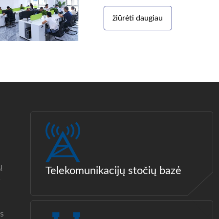
žiūrėti daugiau
ų
Telekomunikacijų stočių bazė
/
s