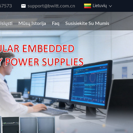
67573
support@bwitt.com.cn
Lietuvių
isiųsti
Mūsų Istorija
Faq
Susisiekite Su Mumis