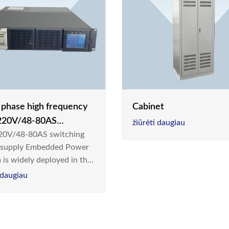
e phase high frequency
Cabinet
20V/48-80AS
žiūrėti daugiau
0V/48-80AS switching
hing power supply
 supply Embedded Power
 is widely deployed in the
m/Industrial environment
 daugiau
 a new generation “Green
gy Saving” system,