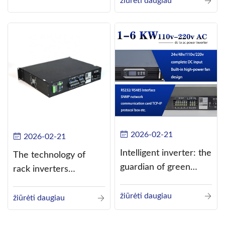
žiūrėti daugiau
alternating current
(AC).
2026-02-21
2026-02-21
Intelligent inverter: the
The technology of
guardian of green
rack inverters
energy
continues to improve,
žiūrėti daugiau
such as the use of
žiūrėti daugiau
three-CPU control