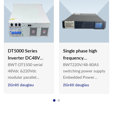
DT5000 Series
Single phase high
Inverter DC48V
frequency
BWT-DT1500 serial
BWT220V/48-80AS
AC110V solar
BWT220V/48-80AS
48Vdc &220Vdc
switching power supply
switching power
modular parallel
Embedded Power
supply
connection inverter is
System is widely
žiūrėti daugiau
žiūrėti daugiau
an inversion device that
deployed in the
converts 48V
Telecom/Industrial
dc/220Vdc power
environment today, a
supplied by
new generation “Green