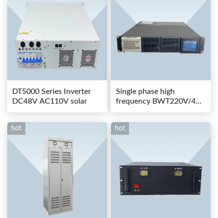
DT5000 Series Inverter
Single phase high
DC48V AC110V solar
frequency BWT220V/48-
80AS switching power
hot
hot