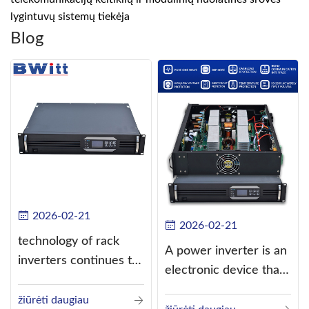
lygintuvų sistemų tiekėja
Blog
2026-02-21
2026-02-21
technology of rack
A power inverter is an
inverters continues to
electronic device that
improve
converts direct
žiūrėti daugiau
current (DC) into