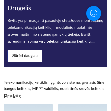
Drugelis
Bwitt yra pirmaujanti pasaulyje stelažuose montuojamų
telekomunikacijų keitiklių ir modulinių nuolatinės
srovės maitinimo sistemų gamyklų tiekėja. Bwitt
sprendimai apima visą telekomunikacijų keitiklių,
didelio efektyvum
žiūrėti daugiau
Telekomunikacijų keitiklis, lygintuvo sistema, grynasis Sine
bangos keitiklis, MPPT valdiklis, nuolatinės srovės keitiklis
Prekės