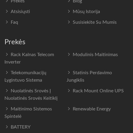
Prekės
Blog
Atsisiųsti
Mūsų Istorija
Faq
Susisiekite Su Mumis
Prekės
Rack Kalnas Telecom
Modulinis Maitinimas
Inverter
Telekomunikacijų
Statinis Perdavimo
Lygintuvo Sistema
Jungiklis
Nuolatinės Srovės Į
Rack Mount Online UPS
Nuolatinės Srovės Keitiklį
Maitinimo Sistemos
Renewable Energy
Spintelė
BATTERY