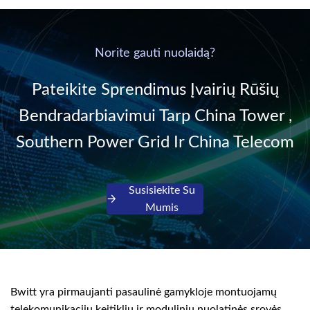
communication DC
& Energy Saving”
power supply into
system,
220V/50Hz sinusoidal
Norite gauti nuolaidą?
AC power. It is
designed with complete
Pateikite Sprendimus Įvairių Rūšių
isolati...
Bendradarbiavimui Tarp China Tower ,
Southern Power Grid Ir China Telecom
Susisiekite Su
Mumis
Bwitt yra pirmaujanti pasaulinė gamykloje montuojamų
telekomunikacijų keitiklių ir modulinių nuolatinės srovės