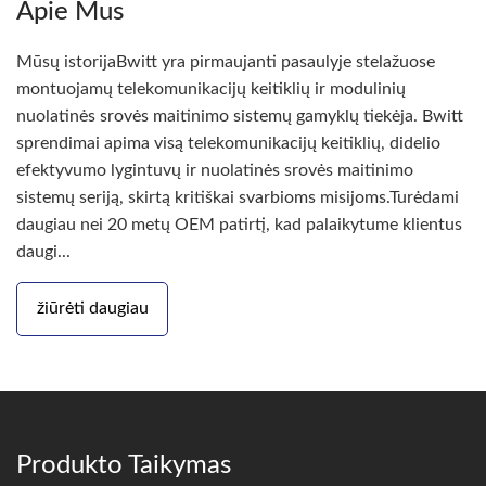
Apie Mus
Mūsų istorijaBwitt yra pirmaujanti pasaulyje stelažuose
montuojamų telekomunikacijų keitiklių ir modulinių
nuolatinės srovės maitinimo sistemų gamyklų tiekėja. Bwitt
sprendimai apima visą telekomunikacijų keitiklių, didelio
efektyvumo lygintuvų ir nuolatinės srovės maitinimo
sistemų seriją, skirtą kritiškai svarbioms misijoms.Turėdami
daugiau nei 20 metų OEM patirtį, kad palaikytume klientus
daugi...
žiūrėti daugiau
Produkto Taikymas