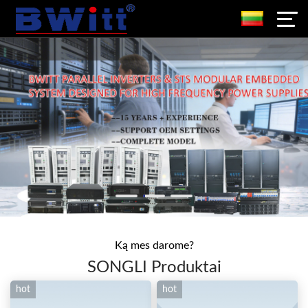
Ką mes darome?
SONGLI Produktai
hot
hot