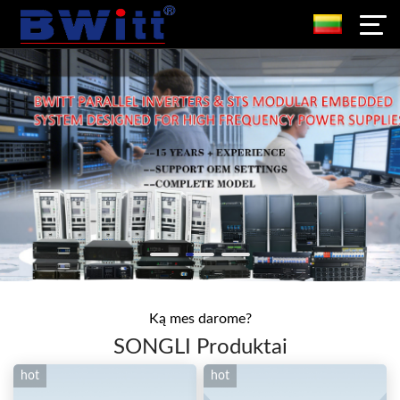
Ką mes darome?
SONGLI Produktai
hot
hot