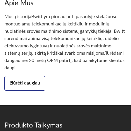
Apie Mus
Mūsų istorijaBwitt yra pirmaujanti pasaulyje stelažuose
montuojamų telekomunikacijų keitiklių ir modulinių
nuolatinės srovės maitinimo sistemų gamyklų tiekėja. Bwitt
sprendimai apima visą telekomunikacijų keitiklių, didelio
efektyvumo lygintuvų ir nuolatinės srovės maitinimo
sistemų seriją, skirtą kritiškai svarbioms misijoms.Turėdami
daugiau nei 20 metų OEM patirtį, kad palaikytume klientus
daugi...
žiūrėti daugiau
Produkto Taikymas