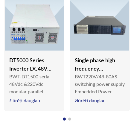
DT5000 Series
Single phase high
Inverter DC48V
frequency
BWT-DT1500 serial
BWT220V/48-80AS
AC110V solar
BWT220V/48-80AS
48Vdc &220Vdc
switching power supply
switching power
modular parallel
Embedded Power
supply
connection inverter is
System is widely
žiūrėti daugiau
žiūrėti daugiau
an inversion device that
deployed in the
converts 48V
Telecom/Industrial
dc/220Vdc power
environment today, a
supplied by
new generation “Green