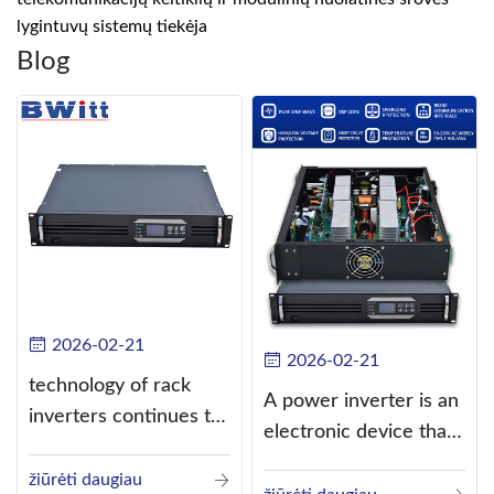
lygintuvų sistemų tiekėja
Blog
2026-02-21
2026-02-21
technology of rack
A power inverter is an
inverters continues to
electronic device that
improve
converts direct
žiūrėti daugiau
current (DC) into