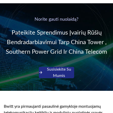
communication DC
& Energy Saving”
power supply into
system,
220V/50Hz sinusoidal
Norite gauti nuolaidą?
AC power. It is
designed with complete
Pateikite Sprendimus Įvairių Rūšių
isolati...
Bendradarbiavimui Tarp China Tower ,
Southern Power Grid Ir China Telecom
Susisiekite Su
Mumis
Bwitt yra pirmaujanti pasaulinė gamykloje montuojamų
telekomunikacijų keitiklių ir modulinių nuolatinės srovės