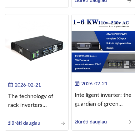
žiūrėti daugiau
alternating current
(AC).
2026-02-21
2026-02-21
Intelligent inverter: the
The technology of
guardian of green
rack inverters
energy
continues to improve,
žiūrėti daugiau
such as the use of
žiūrėti daugiau
three-CPU control