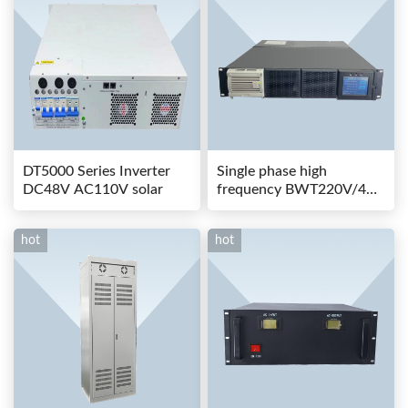
DT5000 Series Inverter
Single phase high
DC48V AC110V solar
frequency BWT220V/48-
80AS switching power
hot
hot