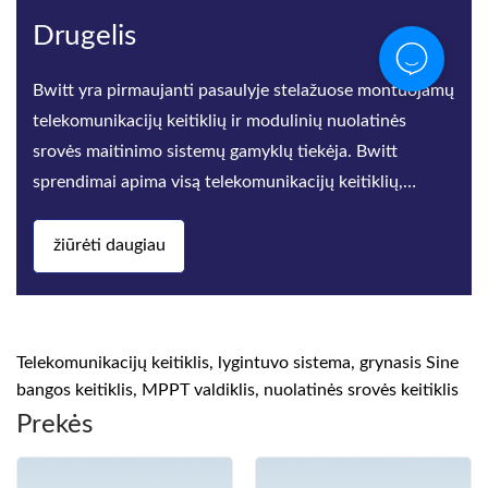
Drugelis
Bwitt yra pirmaujanti pasaulyje stelažuose montuojamų
telekomunikacijų keitiklių ir modulinių nuolatinės
srovės maitinimo sistemų gamyklų tiekėja. Bwitt
sprendimai apima visą telekomunikacijų keitiklių,
didelio efektyvum
žiūrėti daugiau
Telekomunikacijų keitiklis, lygintuvo sistema, grynasis Sine
bangos keitiklis, MPPT valdiklis, nuolatinės srovės keitiklis
Prekės