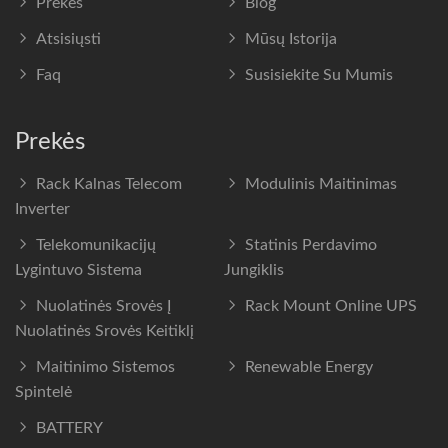
Prekės
Blog
Atsisiųsti
Mūsų Istorija
Faq
Susisiekite Su Mumis
Prekės
Rack Kalnas Telecom
Modulinis Maitinimas
Inverter
Telekomunikacijų
Statinis Perdavimo
Lygintuvo Sistema
Jungiklis
Nuolatinės Srovės Į
Rack Mount Online UPS
Nuolatinės Srovės Keitiklį
Maitinimo Sistemos
Renewable Energy
Spintelė
BATTERY